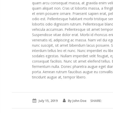
quam arcu consequat massa, at gravida enim velit 
quam aliquet non. Cras ut lobortis massa, a fringi
et enim posuere ornare. Praesent sapien erat, pe
odio est. Pellentesque habitant morbi tristique s
lobortis odio dignissim rutrum. Pellentesque blan
vehicula accumsan. Pellentesque sit amet tempor 
Suspendisse vitae dolor erat. Morbi id rhoncus e
venenatis id, adipiscing ac massa. Nam vel dui eg
nunc suscipit, sit amet bibendum lacus posuere. 
interdum tellus leo et nunc. Nunc imperdiet eu li
sodales egestas. Nullam imperdiet velit feugiat, e
consequat facilisis. Nunc sit amet eleifend tellus
fermentum nulla. Donec pharetra augue eget diam
porta. Aenean rutrum faucibus augue eu convallis
tincidunt augue at, tempor libero.
July 15, 2019
By John Doe
SHARE: