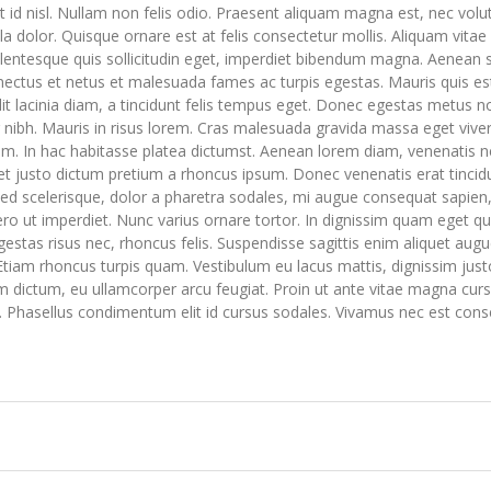
id nisl. Nullam non felis odio. Praesent aliquam magna est, nec volu
lla dolor. Quisque ornare est at felis consectetur mollis. Aliquam vita
llentesque quis sollicitudin eget, imperdiet bibendum magna. Aenean 
enectus et netus et malesuada fames ac turpis egestas. Mauris quis es
dit lacinia diam, a tincidunt felis tempus eget. Donec egestas metus n
nibh. Mauris in risus lorem. Cras malesuada gravida massa eget viver
nim. In hac habitasse platea dictumst. Aenean lorem diam, venenatis n
et justo dictum pretium a rhoncus ipsum. Donec venenatis erat tincid
Sed scelerisque, dolor a pharetra sodales, mi augue consequat sapien,
bero ut imperdiet. Nunc varius ornare tortor. In dignissim quam eget 
gestas risus nec, rhoncus felis. Suspendisse sagittis enim aliquet aug
. Etiam rhoncus turpis quam. Vestibulum eu lacus mattis, dignissim just
 dictum, eu ullamcorper arcu feugiat. Proin ut ante vitae magna cur
. Phasellus condimentum elit id cursus sodales. Vivamus nec est cons