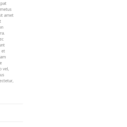
tpat
e metus
sit amet
t
on
ra.
ec
unt
 et
quam
ue
o vel,
sus
ectetur,