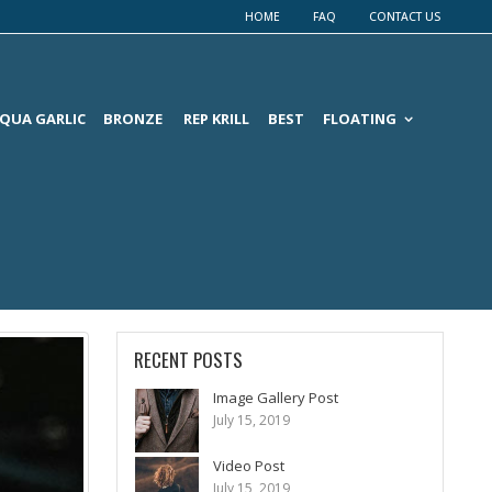
HOME
FAQ
CONTACT US
QUA GARLIC
BRONZE
REP KRILL
BEST
FLOATING
RECENT POSTS
Image Gallery Post
July 15, 2019
Video Post
July 15, 2019