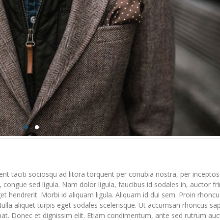
ptent taciti sociosqu ad litora torquent per conubia nostra, per inceptos
 congue sed ligula. Nam dolor ligula, faucibus id sodales in, auctor frin
et hendrerit. Morbi id aliquam ligula. Aliquam id dui sem. Proin rhoncu
Nulla aliquet turpis eget sodales scelerisque. Ut accumsan rhoncus sa
pat. Donec et dignissim elit. Etiam condimentum, ante sed rutrum auc