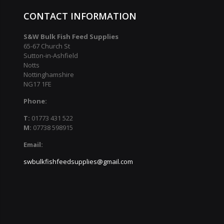
CONTACT INFORMATION
S&W Bulk Fish Feed Supplies
65-67 Church St
Sutton-in-Ashfield
Notts
Nottinghamshire
NG17 1FE
Phone:
T:
01773 431 522
M:
07738 598915
Email:
swbulkfishfeedsupplies@gmail.com