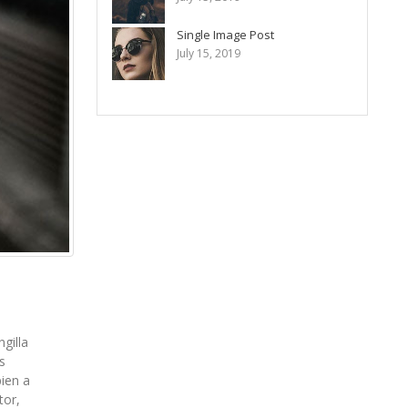
Single Image Post
July 15, 2019
gilla
s
pien a
tor,