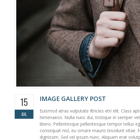
IMAGE GALLERY POST
15
Euismod atras vulputate iltricies etri elit. Class a
JUL
himenaeos. Nulla nunc dui, tristique in semper vel,
libero. Pellentesque pellentesque tempor tellus eg
consequat nisl, eu ornare mauris tincidunt vitae. 
dignissim. Sed vel ipsum nunc. Aliquam erat volut